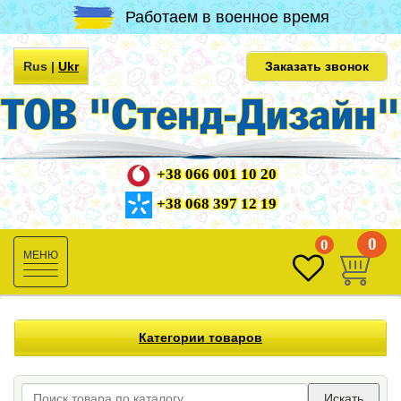
Работаем в военное время
Rus
|
Ukr
Заказать звонок
+38 066 001 10 20
+38 068 397 12 19
0
0
Toggle
navigation
Категории товаров
Искать