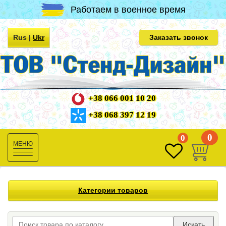
Работаем в военное время
Rus
|
Ukr
Заказать звонок
+38 066 001 10 20
+38 068 397 12 19
0
0
Toggle
navigation
Категории товаров
Искать