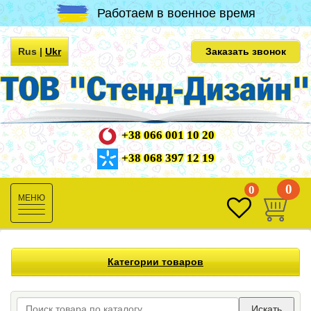
Работаем в военное время
Rus
|
Ukr
Заказать звонок
+38 066 001 10 20
+38 068 397 12 19
0
0
Toggle
navigation
Категории товаров
Искать