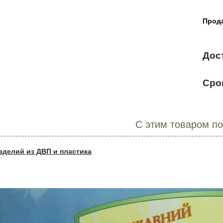
Прода
Дос
Сро
С этим товаром п
зделий из ДВП и пластика