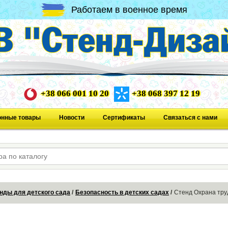
Работаем в военное время
+38 066 001 10 20
+38 068 397 12 19
онные товары
Новости
Сертификаты
Связаться с нами
нды для детского сада
Безопасность в детских садах
Стенд Охрана тру