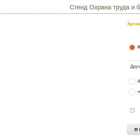
Стенд Охрана труда и 
Артик
д
н