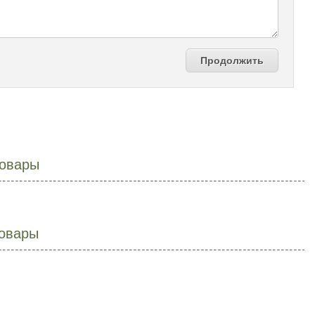
Продолжить
овары
овары