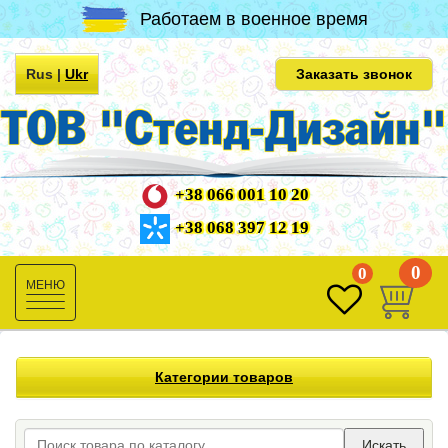
Работаем в военное время
Rus
|
Ukr
Заказать звонок
+38 066 001 10 20
+38 068 397 12 19
0
0
Toggle
navigation
Категории товаров
Искать