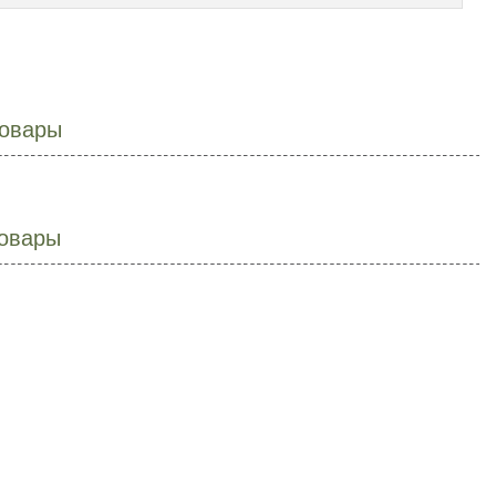
овары
овары