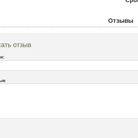
Сро
Отзывы
ать отзыв
я:
зыв