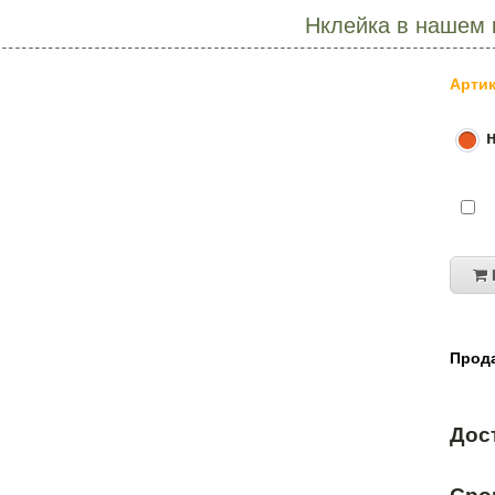
Нклейка в нашем 
Артик
Прода
Дос