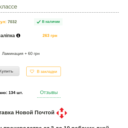
классе
ул:
7032
В наличии
наліпка
263 грн
Ламинация + 60 грн
Купить
В закладки
Отзывы
но: 134 шт.
тавка Новой Почтой