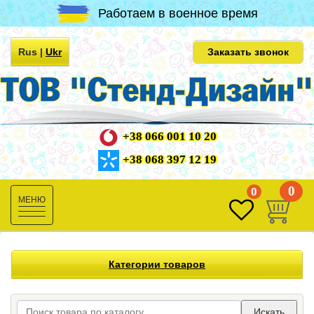
Работаем в военное время
Rus
|
Ukr
Заказать звонок
+38 066 001 10 20
+38 068 397 12 19
0
0
Toggle
navigation
Категории товаров
Искать