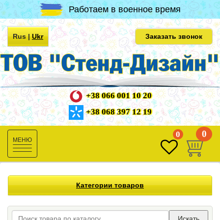
Работаем в военное время
Rus
|
Ukr
Заказать звонок
+38 066 001 10 20
+38 068 397 12 19
0
0
Toggle
navigation
Категории товаров
Искать