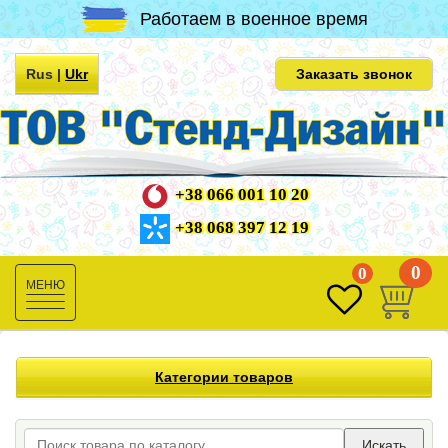
Работаем в военное время
Rus
|
Ukr
Заказать звонок
+38 066 001 10 20
+38 068 397 12 19
0
0
Toggle
navigation
Категории товаров
Искать