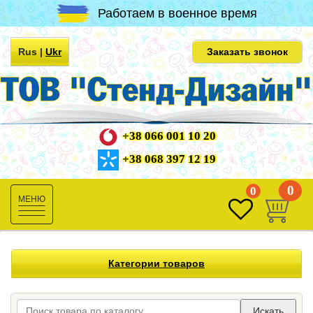
Работаем в военное время
Rus
|
Ukr
Заказать звонок
+38 066 001 10 20
+38 068 397 12 19
0
0
Toggle
navigation
Категории товаров
Искать