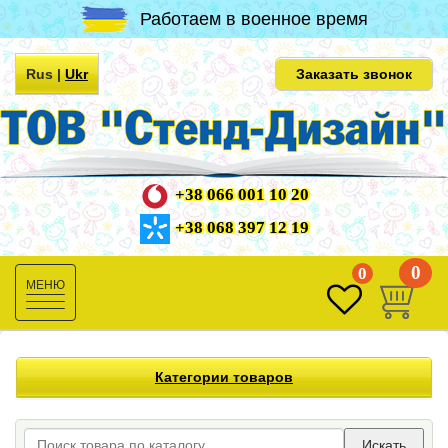
Работаем в военное время
Rus
|
Ukr
Заказать звонок
+38 066 001 10 20
+38 068 397 12 19
0
0
Toggle
navigation
Категории товаров
Искать