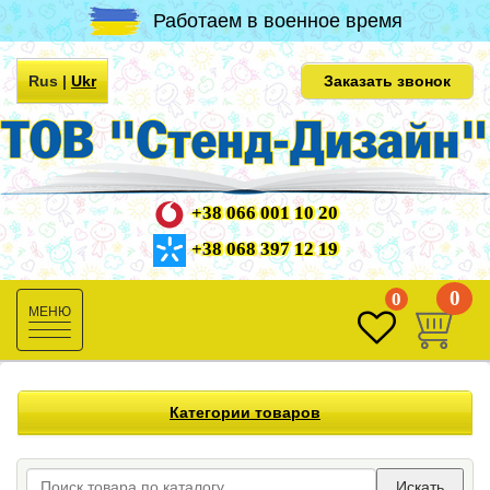
Работаем в военное время
Rus
|
Ukr
Заказать звонок
+38 066 001 10 20
+38 068 397 12 19
0
0
Toggle
navigation
Категории товаров
Искать