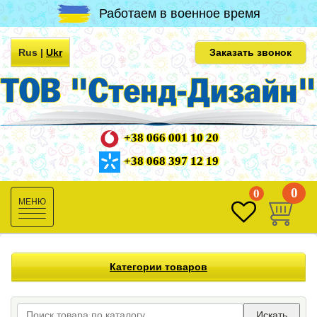
Работаем в военное время
Rus
|
Ukr
Заказать звонок
+38 066 001 10 20
+38 068 397 12 19
0
0
Toggle
navigation
Категории товаров
Искать