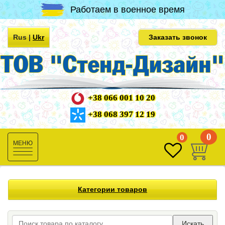
Работаем в военное время
Rus
|
Ukr
Заказать звонок
+38 066 001 10 20
+38 068 397 12 19
0
0
Toggle
navigation
Категории товаров
Искать