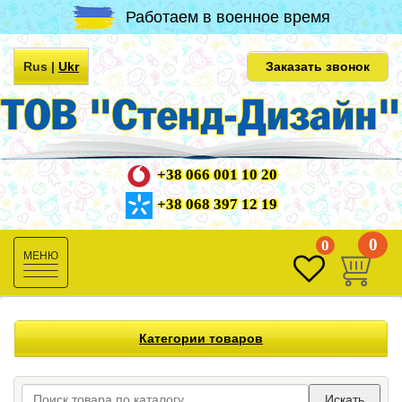
Работаем в военное время
Rus
|
Ukr
Заказать звонок
+38 066 001 10 20
+38 068 397 12 19
0
0
Toggle
navigation
Категории товаров
Искать