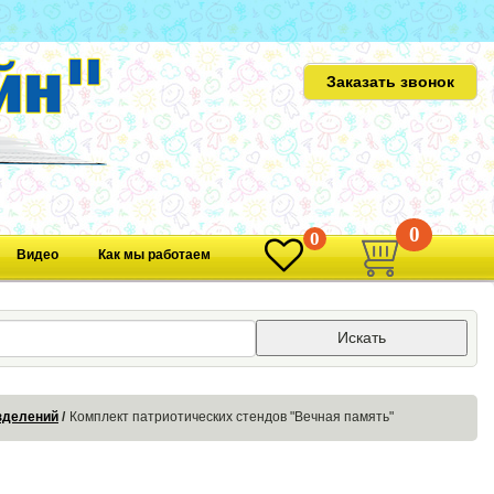
Заказать звонок
0
0
Видео
Как мы работаем
Искать
азделений
Комплект патриотических стендов "Вечная память"