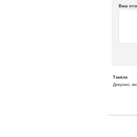
Ваш от
Таміла
Дякуємо, ви