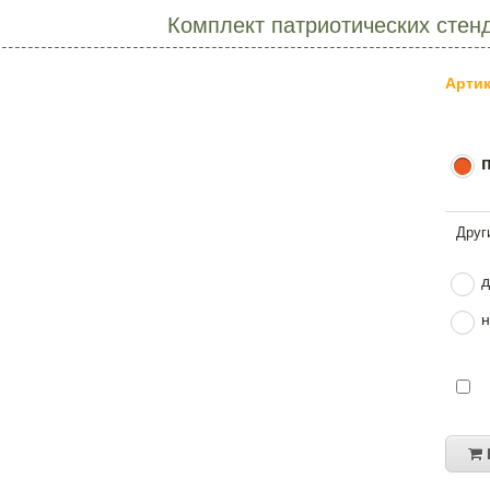
Комплект патриотических стен
Артик
д
н