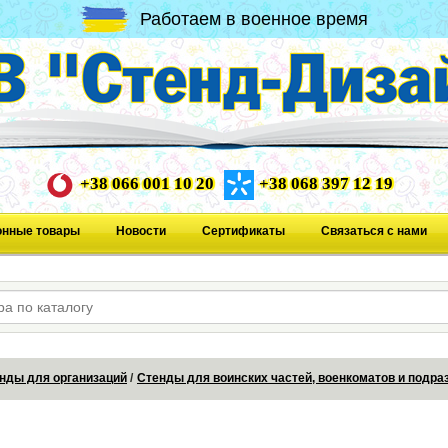
Работаем в военное время
+38 066 001 10 20
+38 068 397 12 19
онные товары
Новости
Сертификаты
Связаться с нами
нды для организаций
Стенды для воинских частей, военкоматов и подр