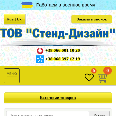
Работаем в военное время
Rus
|
Ukr
Заказать звонок
+38 066 001 10 20
+38 068 397 12 19
0
0
Toggle
navigation
Категории товаров
Искать