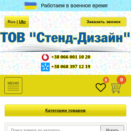
Работаем в военное время
Rus
|
Ukr
Заказать звонок
+38 066 001 10 20
+38 068 397 12 19
0
0
Toggle
navigation
Категории товаров
Искать