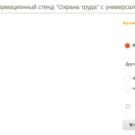
рмационный стенд "Охрана труда" с универса
Артик
д
н