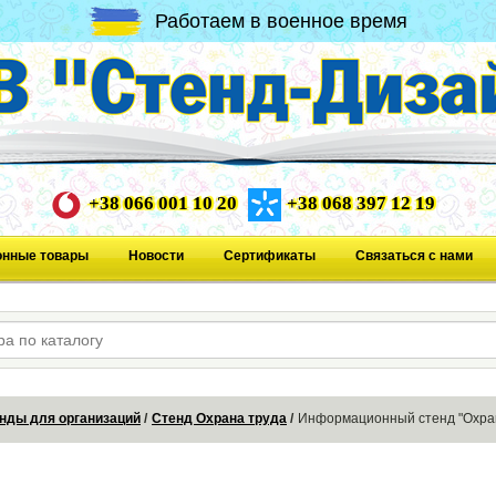
Работаем в военное время
+38 066 001 10 20
+38 068 397 12 19
онные товары
Новости
Сертификаты
Связаться с нами
нды для организаций
Стенд Охрана труда
Информационный стенд "Охран