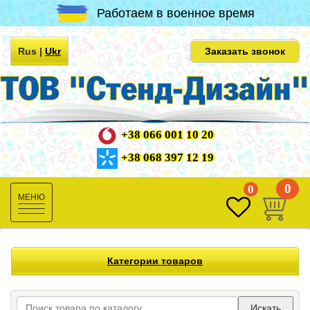
Работаем в военное время
Rus
|
Ukr
Заказать звонок
+38 066 001 10 20
+38 068 397 12 19
0
0
Toggle
navigation
Категории товаров
Искать