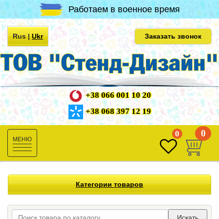
Работаем в военное время
Rus
|
Ukr
Заказать звонок
+38 066 001 10 20
+38 068 397 12 19
0
0
Toggle
navigation
Категории товаров
Искать