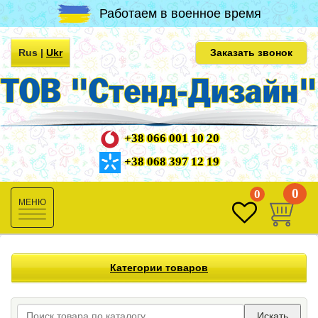
Работаем в военное время
Rus
|
Ukr
Заказать звонок
+38 066 001 10 20
+38 068 397 12 19
0
0
Toggle
navigation
Категории товаров
Искать