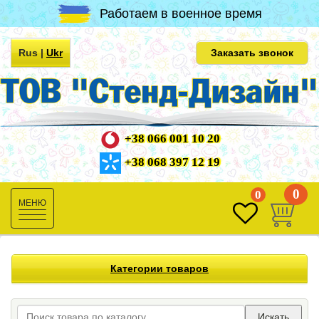
Работаем в военное время
Rus
|
Ukr
Заказать звонок
+38 066 001 10 20
+38 068 397 12 19
0
0
Toggle
navigation
Категории товаров
Искать