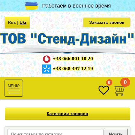
Работаем в военное время
Rus
|
Ukr
Заказать звонок
+38 066 001 10 20
+38 068 397 12 19
0
0
Toggle
navigation
Категории товаров
Искать