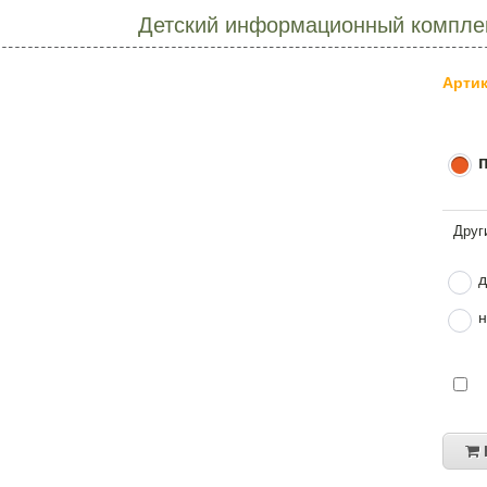
Детский информационный комплек
Артик
д
н