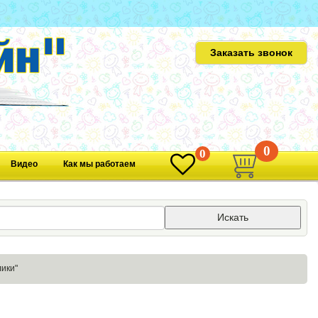
Заказать звонок
0
0
Видео
Как мы работаем
Искать
ики"