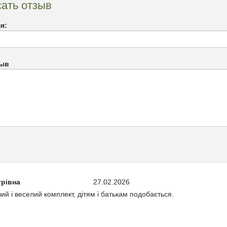
ать отзыв
я:
зыв
трівна
27.02.2026
ий і веселий комплект, дітям і батькам подобається.