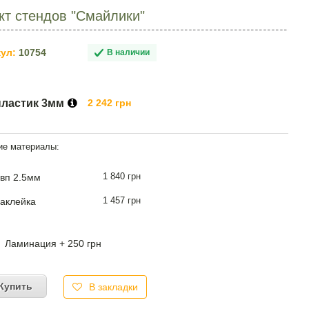
т стендов "Смайлики"
ул:
10754
В наличии
пластик 3мм
2 242 грн
1 840 грн
вп 2.5мм
1 457 грн
аклейка
Ламинация + 250 грн
Купить
В закладки