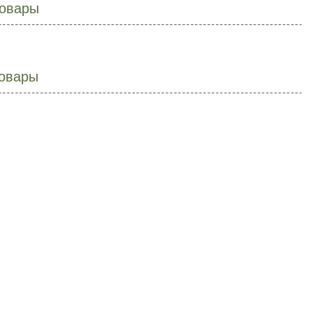
овары
овары