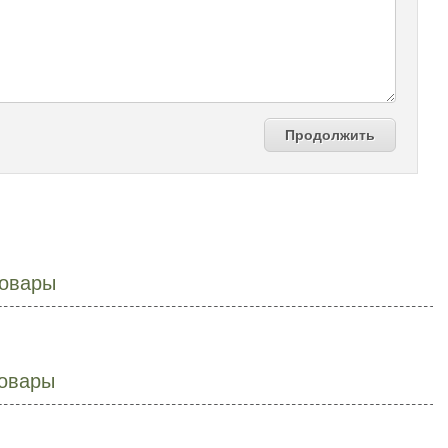
Продолжить
овары
овары