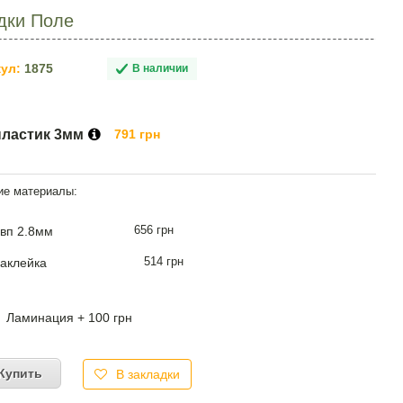
дки Поле
ул:
1875
В наличии
пластик 3мм
791 грн
656 грн
вп 2.8мм
514 грн
аклейка
Ламинация + 100 грн
Купить
В закладки