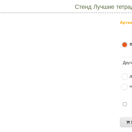
Стенд Лучшие тетра
Артик
д
н