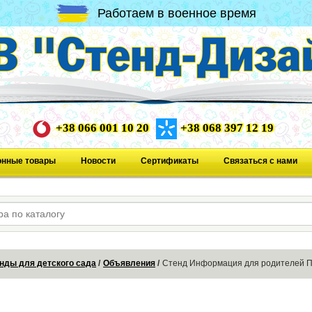
Работаем в военное время
+38 066 001 10 20
+38 068 397 12 19
онные товары
Новости
Сертификаты
Связаться с нами
нды для детского сада
Объявления
Стенд Информация для родителей П