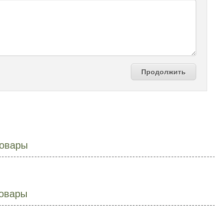
Продолжить
овары
овары