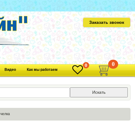
Заказать звонок
0
0
Видео
Как мы работаем
Искать
челка