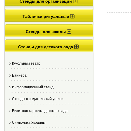
Стенды для организаций
Таблички ритуальные
Стенды для школы
Стенды для детского сада
Кукольный театр
Баннера
Информационный стенд
Стенды в родительский уголок
Визитная карточка детского сада
Cимволика Украины