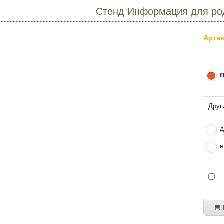
Стенд Информация для ро
Артик
д
н