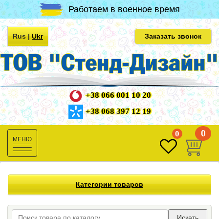
Работаем в военное время
Rus
|
Ukr
Заказать звонок
+38 066 001 10 20
+38 068 397 12 19
0
0
Toggle
navigation
Категории товаров
Искать