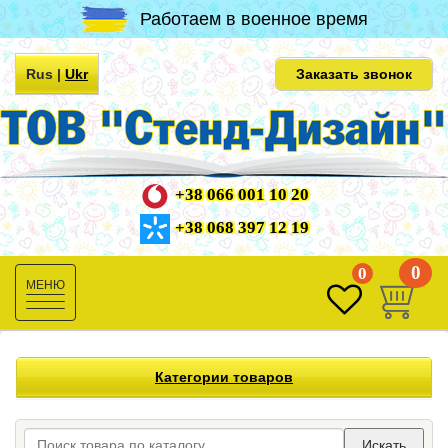
Работаем в военное время
Rus
|
Ukr
Заказать звонок
+38 066 001 10 20
+38 068 397 12 19
0
0
Toggle
navigation
Категории товаров
Искать