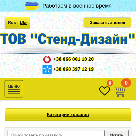
Работаем в военное время
Rus
|
Ukr
Заказать звонок
+38 066 001 10 20
+38 068 397 12 19
0
0
Toggle
navigation
Категории товаров
Искать