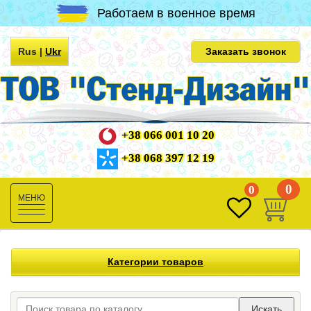
Работаем в военное время
Rus
|
Ukr
Заказать звонок
+38 066 001 10 20
+38 068 397 12 19
0
0
Toggle
navigation
Категории товаров
Искать