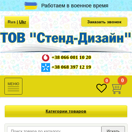
Работаем в военное время
Rus
|
Ukr
Заказать звонок
+38 066 001 10 20
+38 068 397 12 19
0
0
Toggle
navigation
Категории товаров
Искать