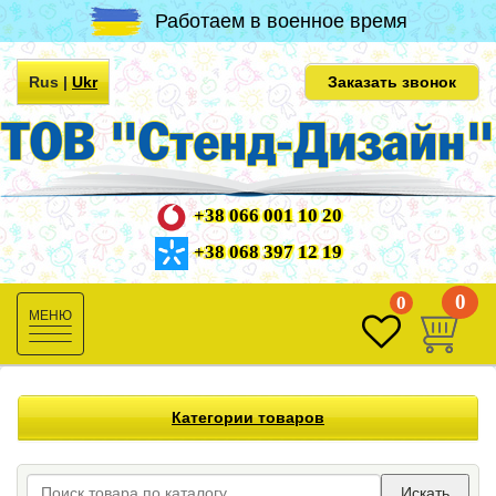
Работаем в военное время
Rus
|
Ukr
Заказать звонок
+38 066 001 10 20
+38 068 397 12 19
0
0
Toggle
navigation
Категории товаров
Искать