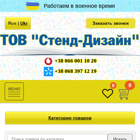
Работаем в военное время
Rus
|
Ukr
Заказать звонок
+38 066 001 10 20
+38 068 397 12 19
0
0
Toggle
navigation
Категории товаров
Искать