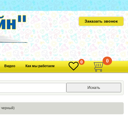
Заказать звонок
0
0
Видео
Как мы работаем
Искать
т черный)