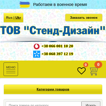
Работаем в военное время
Rus
|
Ukr
Заказать звонок
+38 066 001 10 20
+38 068 397 12 19
0
0
Toggle
navigation
Категории товаров
Искать