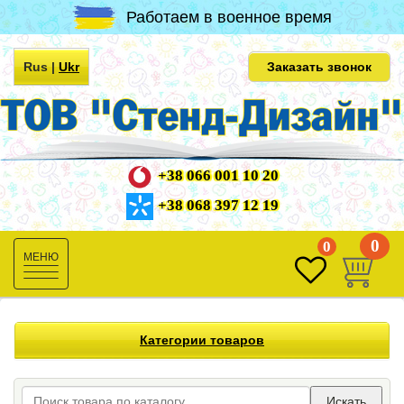
Работаем в военное время
Rus
|
Ukr
Заказать звонок
+38 066 001 10 20
+38 068 397 12 19
0
0
Toggle
navigation
Категории товаров
Искать