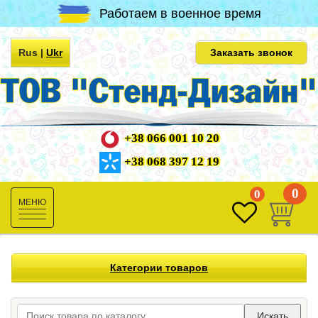
Работаем в военное время
Rus
|
Ukr
Заказать звонок
+38 066 001 10 20
+38 068 397 12 19
0
0
Toggle
navigation
Категории товаров
Искать