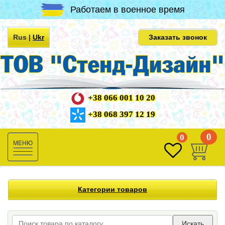
Работаем в военное время
Rus
|
Ukr
Заказать звонок
+38 066 001 10 20
+38 068 397 12 19
0
0
Toggle
navigation
Категории товаров
Искать