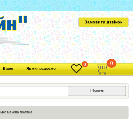
Замовити дзвінок
0
0
Відео
Як ми працюємо
Шукати
ьно макова поляна