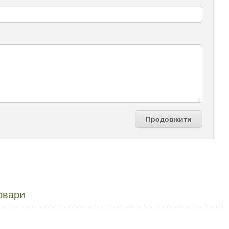
Продовжити
овари