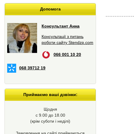
Допомога
Консультант Анна
Консультації з питань
роботи сайту Stendzp.com
066 001 10 20
068 39712 19
Приймаємо ваші дзвінки:
Щодня
с 9.00 до 18.00
(крім суботи і неділі)
Замовлення на сайті приймаються