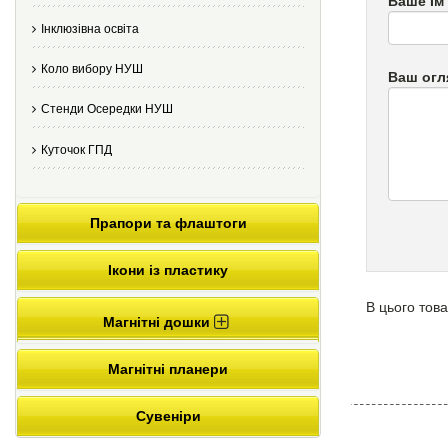
Ваше Ім
Інклюзівна освіта
Коло вибору НУШ
Ваш огл
Стенди Осередки НУШ
Куточок ГПД
Прапори та флаштоги
Ікони із пластику
В цього това
Магнітні дошки
Магнітні планери
Сувеніри