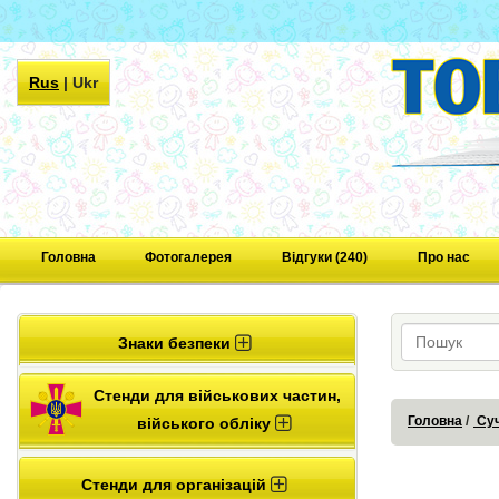
Rus
|
Ukr
Головна
Фотогалерея
Відгуки (240)
Про нас
Знаки безпеки
Стенди для військових частин,
Головна
Суч
війського обліку
Стенди для організацій