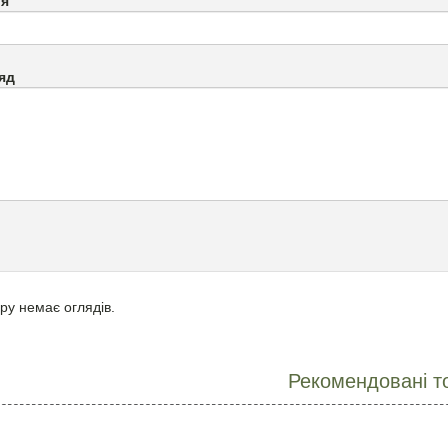
`я
яд
ру немає оглядів.
Рекомендовані т