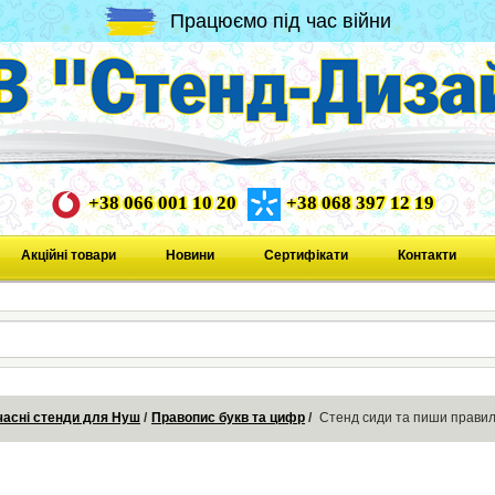
Працюємо під час війни
+38 066 001 10 20
+38 068 397 12 19
Акційні товари
Новини
Сертифікати
Контакти
асні стенди для Нуш
Правопис букв та цифр
Стенд сиди та пиши правил