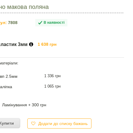
но макова поляна
ул:
7808
В наявності
пластик 3мм
1 638 грн
1 336 грн
вп 2.5мм
1 065 грн
аліпка
Ламінування + 300 грн
Купити
Додати до списку бажань