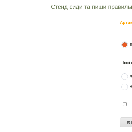
Стенд сиди та пиши правиль
Артик
д
н