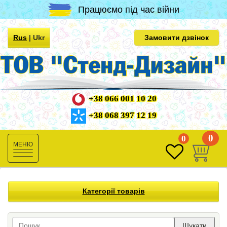
Працюємо під час війни
Rus
|
Ukr
Замовити дзвінок
+38 066 001 10 20
+38 068 397 12 19
0
0
Toggle
navigation
Категорії товарів
Шукати