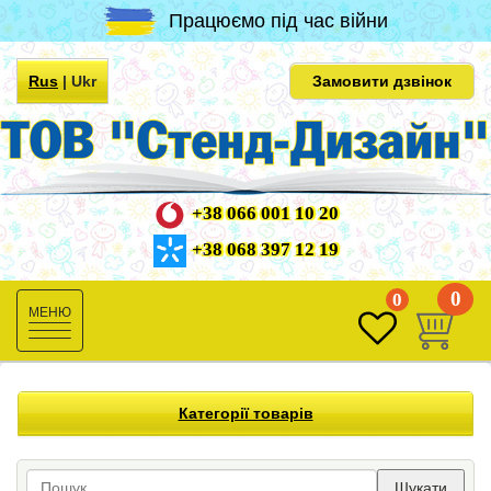
Працюємо під час війни
Rus
|
Ukr
Замовити дзвінок
+38 066 001 10 20
+38 068 397 12 19
0
0
Toggle
navigation
Категорії товарів
Шукати