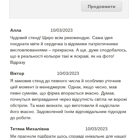
Продовжити
Алла
10/03/2023
Чудовий стенд! Щиро всім рекомендую. Сама ідея
поєднати квіти й сердечка із відомими патріотичними
висловлюваннями – прекрасна. А ще, дуже сподобалось,
що в реальності кольори такі ж яскраві, як на фото!
Відразу
Віктор
10/03/2023
Я замовив стенд до певного числа й особливо уточнив
цей момент із менеджером. Однак, якщо чесно, мав
певні сумніви, що фірма впорається вчасно. Думав,
почнуться виправдання через відсутність світла чи ворожі
обстріли. Та маю визнати, що виготовили й надіслали
його вчасно. Задоволений їхнім відповідальним підходом
до роботи.
Тетяна Михалівна
10/03/2023
Ми прагнули підібрати щось справді унікальне для нашої