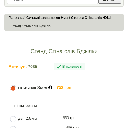
Головна
Сучасні стенди для Нуш
Стенди Стіна слів НУШ
Стенд Стіна слів Бджілки
Стенд Стіна слів Бджілки
Артикул:
7065
В наявності
пластик 3мм
752 грн
630 грн
двп 2.5мм
489 грн