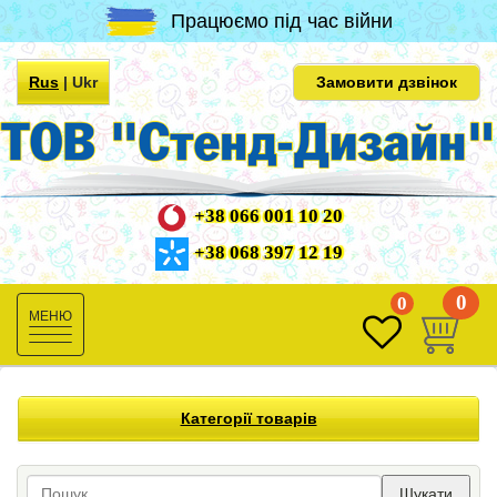
Працюємо під час війни
Rus
|
Ukr
Замовити дзвінок
+38 066 001 10 20
+38 068 397 12 19
0
0
Toggle
navigation
Категорії товарів
Шукати