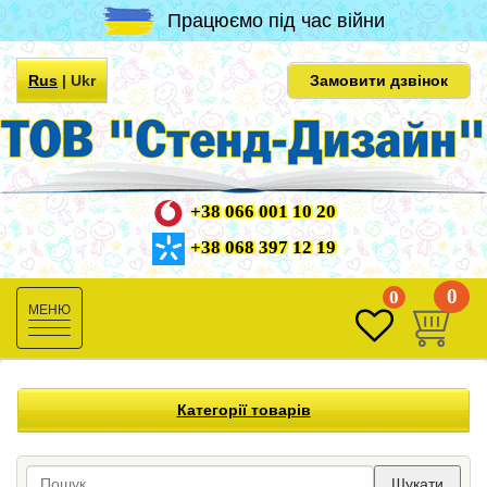
Працюємо під час війни
Rus
|
Ukr
Замовити дзвінок
+38 066 001 10 20
+38 068 397 12 19
0
0
Toggle
navigation
Категорії товарів
Шукати