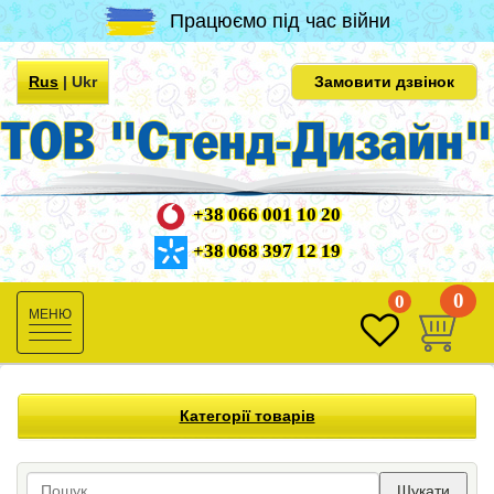
Працюємо під час війни
Rus
|
Ukr
Замовити дзвінок
+38 066 001 10 20
+38 068 397 12 19
0
0
Toggle
navigation
Категорії товарів
Шукати