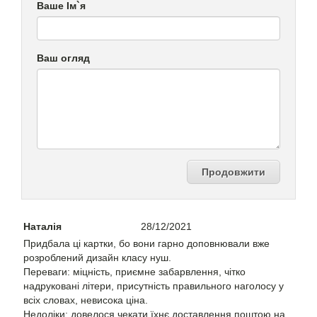
Ваше Ім`я
Ваш огляд
Продовжити
Наталія
28/12/2021
Придбала ці картки, бо вони гарно доповнювали вже
розроблений дизайн класу нуш.
Переваги: міцність, приємне забарвлення, чітко
надруковані літери, присутність правильного наголосу у
всіх словах, невисока ціна.
Недоліки: довелося чекати їхнє доставлення поштою на