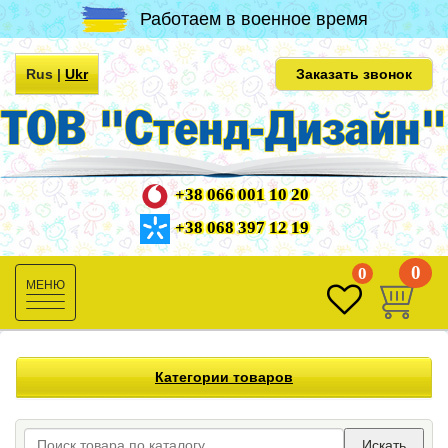
Работаем в военное время
Rus
|
Ukr
Заказать звонок
+38 066 001 10 20
+38 068 397 12 19
0
0
Toggle
navigation
Категории товаров
Искать