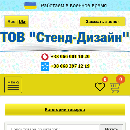
Работаем в военное время
Rus
|
Ukr
Заказать звонок
+38 066 001 10 20
+38 068 397 12 19
0
0
Toggle
navigation
Категории товаров
Искать