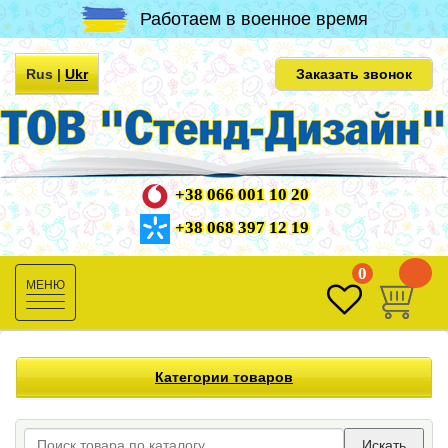
Работаем в военное время
Rus
|
Ukr
Заказать звонок
+38 066 001 10 20
+38 068 397 12 19
0
0
Toggle
navigation
Категории товаров
Искать