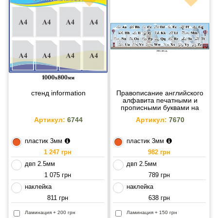
стенд information
Правописание английского
алфавита печатными и
прописными буквами на
голубом фоне
Артикул:
6744
Артикул:
7670
пластик 3мм
пластик 3мм
1 247 грн
982 грн
двп 2.5мм
двп 2.5мм
1 075 грн
789 грн
наклейка
наклейка
811 грн
638 грн
Ламинация + 200 грн
Ламинация + 150 грн