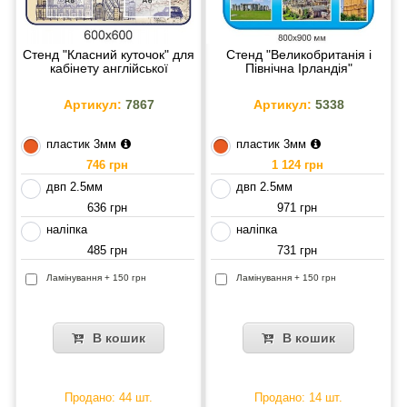
Стенд "Класний куточок" для
Стенд "Великобританія і
кабінету англійської
Північна Ірландія"
Артикул:
7867
Артикул:
5338
пластик 3мм
пластик 3мм
746 грн
1 124 грн
двп 2.5мм
двп 2.5мм
636 грн
971 грн
наліпка
наліпка
485 грн
731 грн
Ламінування + 150 грн
Ламінування + 150 грн
В кошик
В кошик
Продано: 44 шт.
Продано: 14 шт.