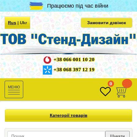
Працюємо під час війни
Rus
|
Ukr
Замовити дзвінок
+38 066 001 10 20
+38 068 397 12 19
0
0
Toggle
navigation
Категорії товарів
Шукати