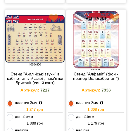
Стенд "Англійські звуки" в
Стенд "Алфавіт" (фон -
кабінет англійської , пам'ятки
прапор Великобританії)
Британії (синій кант)
Артикул:
7217
Артикул:
7936
пластик 3мм
пластик 3мм
1 247 грн
1 308 грн
двп 2.5мм
двп 2.5мм
1 088 грн
1 179 грн
наліпка
наліпка