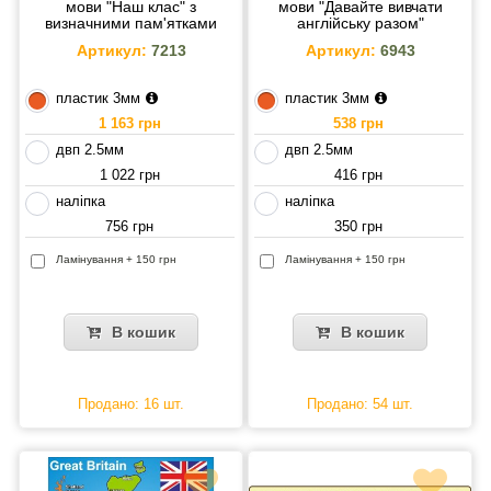
мови "Наш клас" з
мови "Давайте вивчати
визначними пам'ятками
англійську разом"
Артикул:
7213
Артикул:
6943
пластик 3мм
пластик 3мм
1 163 грн
538 грн
двп 2.5мм
двп 2.5мм
1 022 грн
416 грн
наліпка
наліпка
756 грн
350 грн
Ламінування + 150 грн
Ламінування + 150 грн
В кошик
В кошик
Продано: 16 шт.
Продано: 54 шт.