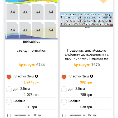
стенд information
Правопис англійського
алфавіту друкованими та
прописними літерами на
блакитному тлі
Артикул:
6744
Артикул:
7670
пластик 3мм
пластик 3мм
1 247 грн
982 грн
двп 2.5мм
двп 2.5мм
1 075 грн
789 грн
наліпка
наліпка
811 грн
638 грн
Ламінування + 200 грн
Ламінування + 150 грн