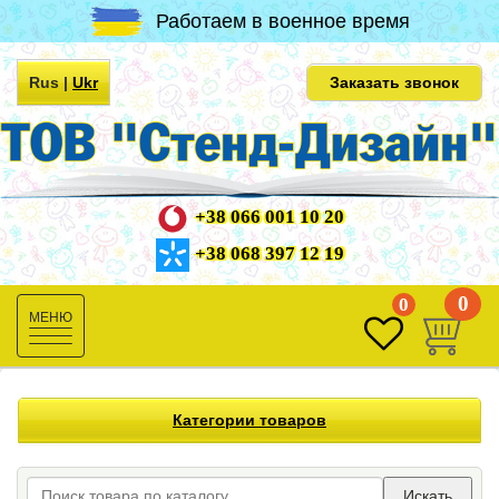
Работаем в военное время
Rus
|
Ukr
Заказать звонок
+38 066 001 10 20
+38 068 397 12 19
0
0
Toggle
navigation
Категории товаров
Искать